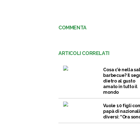
COMMENTA
ARTICOLI CORRELATI
Cosa c’è nella sa
barbecue? Il seg
dietro al gusto
amato in tutto il
mondo
Vuole 10 figli co
papà di nazional
diversi: “Ora sono