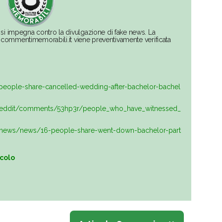
si impegna contro la divulgazione di fake news. La
su commentimemorabili.it viene preventivamente verificata
eople-share-cancelled-wedding-after-bachelor-bachel
kReddit/comments/53hp3r/people_who_have_witnessed_
news/news/16-people-share-went-down-bachelor-part
icolo