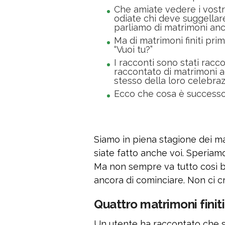
Che amiate vedere i vostr
odiate chi deve suggellare
parliamo di matrimoni anc
Ma di matrimoni finiti pri
“Vuoi tu?”
I racconti sono stati racc
raccontato di matrimoni ac
stesso della loro celebra
Ecco che cosa è success
Siamo in piena stagione dei ma
siate fatto anche voi. Speriam
Ma non sempre va tutto così be
ancora di cominciare. Non ci 
Quattro matrimoni finiti
Un utente ha raccontato che suo