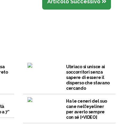
Articolo Successivo
lsa
Ubriaco si unisce ai
reto
soccorritori senza
sapere di essere il
disperso che stavano
cercando
n
Ha le ceneri del suo
ità
cane nell’eyeliner
 a 7”
per averlo sempre
con sé [+VIDEO]