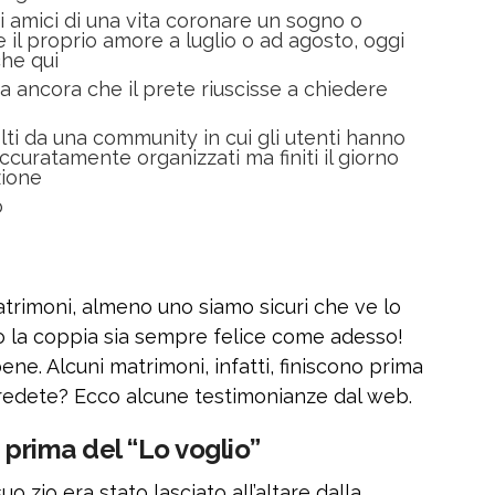
i amici di una vita coronare un sogno o
 il proprio amore a luglio o ad agosto, oggi
he qui
ma ancora che il prete riuscisse a chiedere
olti da una community in cui gli utenti hanno
curatamente organizzati ma finiti il giorno
zione
o
trimoni, almeno uno siamo sicuri che ve lo
o la coppia sia sempre felice come adesso!
ne. Alcuni matrimoni, infatti, finiscono prima
credete? Ecco alcune testimonianze dal web.
 prima del “Lo voglio”
 zio era stato lasciato all’altare dalla