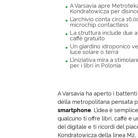
A Varsavia apre Metroteka
Kondratowicza per disincen
L’archivio conta circa 16.0
microchip contactless
La struttura include due a
caffè gratuito
Un giardino idroponico ver
luce solare o terra
L’iniziativa mira a stimolar
per i libri in Polonia
A Varsavia ha aperto i battent
della metropolitana pensata pe
smartphone
. L’idea è semplic
qualcuno ti offre libri, caffè e 
del digitale e ti ricordi del pia
Kondratowicza della linea M2, 