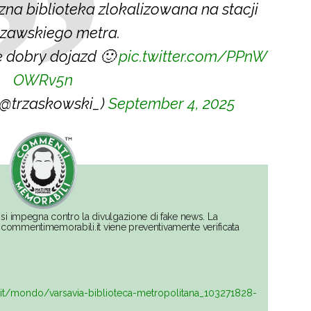
zna biblioteka zlokalizowana na stacji
zawskiego metra.
 dobry dojazd 🙂
pic.twitter.com/PPnW
OWRv5n
(@trzaskowski_)
September 4, 2025
si impegna contro la divulgazione di fake news. La
su commentimemorabili.it viene preventivamente verificata
it/mondo/varsavia-biblioteca-metropolitana_103271828-