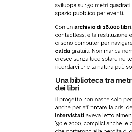
sviluppa su 150 metri quadrati
spazio pubblico per eventi.
Con un
archivio di 16.000 libri
contactless, e la restituzione è
ci sono computer per navigar
calda
gratuiti. Non manca nem
cresce senza luce solare né terr
ricordarci che la natura può s
Una biblioteca tra metro
dei libri
Il progetto non nasce solo per 
anche per affrontare la crisi de
intervistati
aveva letto almeno 
’90 e 2000, complici anche le
che portarono alla perdita di ol