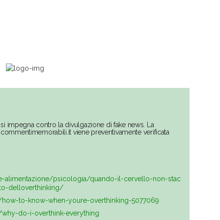
si impegna contro la divulgazione di fake news. La
su commentimemorabili.it viene preventivamente verificata
e-alimentazione/psicologia/quando-il-cervello-non-stac
to-delloverthinking/
m/how-to-know-when-youre-overthinking-5077069
/why-do-i-overthink-everything