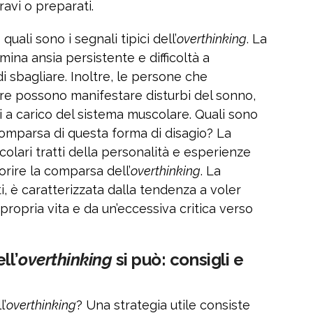
avi o preparati.
uali sono i segnali tipici dell’
overthinking
. La
ina ansia persistente e difficoltà a
i sbagliare. Inoltre, le persone che
e possono manifestare disturbi del sonno,
emi a carico del sistema muscolare. Quali sono
omparsa di questa forma di disagio? La
olari tratti della personalità e esperienze
rire la comparsa dell’
overthinking
. La
i, è caratterizzata dalla tendenza a voler
propria vita e da un’eccessiva critica verso
ll’
overthinking
si può: consigli e
l’
overthinking
? Una strategia utile consiste