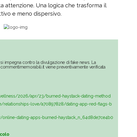
ta attenzione. Una logica che trasforma il
ttivo e meno dispersivo.
si impegna contro la divulgazione di fake news. La
su commentimemorabili.it viene preventivamente verificata
wellness/2026/apr/23/burned-haystack-dating-method
fe/relationships-love/a70897828/dating-app-red-flags-b
ry/online-dating-apps-burned-haystack_n_64d8de7ce4b0
icolo