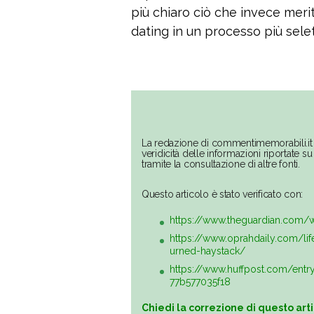
più chiaro ciò che invece meri
dating in un processo più sele
La redazione di commentimemorabili.it 
veridicità delle informazioni riportate 
tramite la consultazione di altre fonti.
Questo articolo è stato verificato con:
https://www.theguardian.com/
https://www.oprahdaily.com/li
urned-haystack/
https://www.huffpost.com/ent
77b577035f18
Chiedi la correzione di questo art