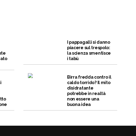
I pappagalli si danno
piacere sul trespolo:
nte
la scienza smentisce
vato
i tabù
Birra fredda contro il
i
caldo torrido? Il mito
disidratante
potrebbe in realtà
tto
non essere una
ione
buona idea