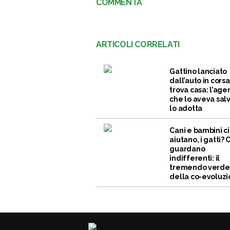
COMMENTA
ARTICOLI CORRELATI
Gattino lanciato
dall’auto in corsa
trova casa: l’age
che lo aveva sal
lo adotta
Cani e bambini ci
aiutano, i gatti? C
guardano
indifferenti: il
tremendo verde
della co-evoluz