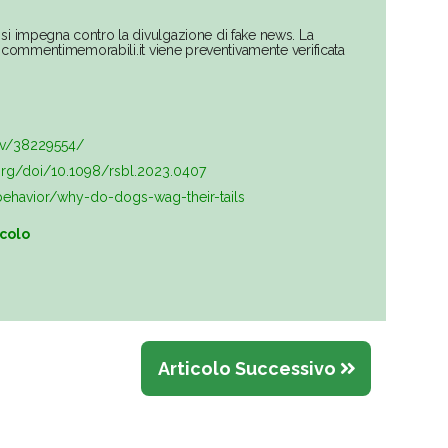
si impegna contro la divulgazione di fake news. La
su commentimemorabili.it viene preventivamente verificata
ov/38229554/
.org/doi/10.1098/rsbl.2023.0407
havior/why-do-dogs-wag-their-tails
icolo
Articolo Successivo