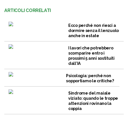
ARTICOLI CORRELATI
Ecco perché non riesci a
dormire senza il lenzuolo
anche in estate
I lavori che potrebbero
scomparire entro i
prossimi 5 anni sostituiti
dall’IA
Psicologia: perché non
sopportiamo le critiche?
Sindrome del maiale
viziato: quando le troppe
attenzioni rovinano la
coppia