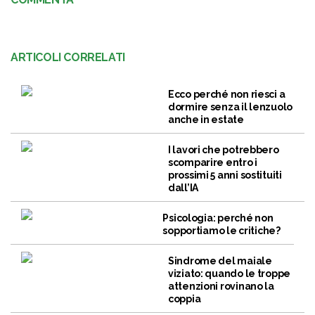
ARTICOLI CORRELATI
Ecco perché non riesci a
dormire senza il lenzuolo
anche in estate
I lavori che potrebbero
scomparire entro i
prossimi 5 anni sostituiti
dall’IA
Psicologia: perché non
sopportiamo le critiche?
Sindrome del maiale
viziato: quando le troppe
attenzioni rovinano la
coppia