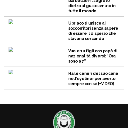
barbecue? Il segreto
dietro al gusto amato in
tutto il mondo
Ubriaco si unisce ai
soccorritori senza sapere
di essere il disperso che
stavano cercando
Vuole 10 figli con papà di
nazionalità diversi: “Ora
sono a 7”
Ha le ceneri del suo cane
nell’eyeliner per averlo
sempre con sé [+VIDEO]