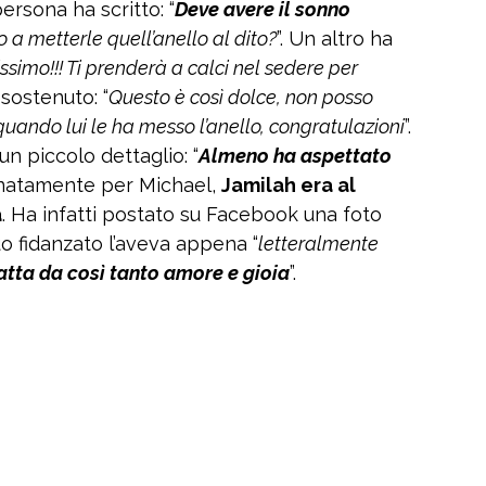
rsona ha scritto: “
Deve avere il sonno
o a metterle quell’anello al dito?
”. Un altro ha
issimo!!! Ti prenderà a calci nel sedere per
 sostenuto: “
Questo è così dolce, non posso
quando lui le ha messo l’anello, congratulazioni
”.
n piccolo dettaglio: “
Almeno ha aspettato
tunatamente per Michael,
Jamilah era al
a
. Ha infatti postato su Facebook una foto
suo fidanzato l’aveva appena “
letteralmente
atta da così tanto amore e gioia
”.