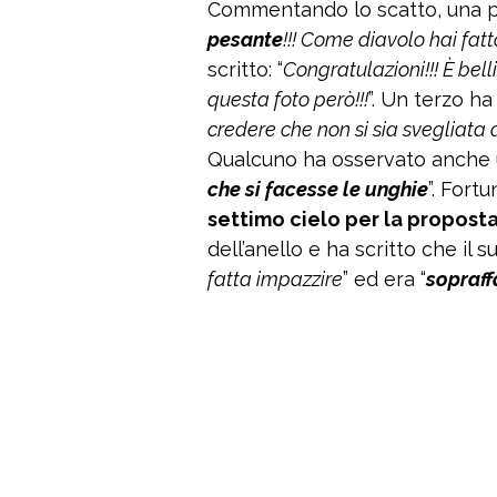
Commentando lo scatto, una pe
pesante
!!! Come diavolo hai fatt
scritto: “
Congratulazioni!!! È bell
questa foto però!!!
”. Un terzo ha
credere che non si sia svegliata 
Qualcuno ha osservato anche u
che si facesse le unghie
”. For
settimo cielo per la propost
dell’anello e ha scritto che il 
fatta impazzire
” ed era “
sopraff