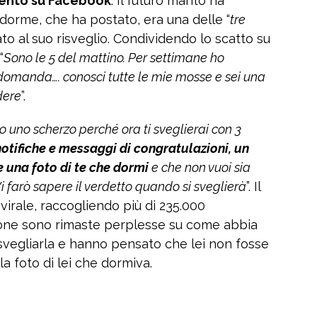
mento su Facebook
. Il futuro marito ha
 dorme, che ha postato, era una delle “
tre
to al suo risveglio. Condividendo lo scatto su
“
Sono le 5 del mattino. Per settimane ho
la domanda…. conosci tutte le mie mosse e sei una
dere
”.
to uno scherzo perché ora ti sveglierai con 3
notifiche e messaggi di congratulazioni, un
e una foto di te che dormi
e che non vuoi sia
i farò sapere il verdetto quando si sveglierà
”. Il
irale, raccogliendo più di 235.000
rsone sono rimaste perplesse su come abbia
 svegliarla e hanno pensato che lei non fosse
a foto di lei che dormiva.