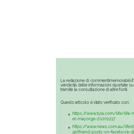
La redazione di commentimemorabili.it 
veridicità delle informazioni riportate 
tramite la consultazione di altre fonti.
Questo articolo è stato verificato con:
https://www.tyla.com/life/lif
el-mayorga-20201217
https://www.news.com.au/lifes
girlfriend-posts-on-facebook