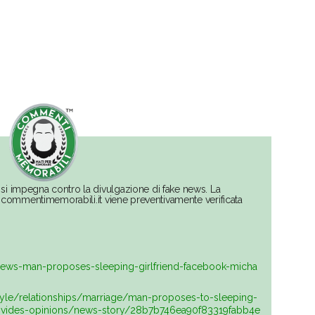
si impegna contro la divulgazione di fake news. La
su commentimemorabili.it viene preventivamente verificata
e-news-man-proposes-sleeping-girlfriend-facebook-micha
tyle/relationships/marriage/man-proposes-to-sleeping-
-divides-opinions/news-story/28b7b746ea90f83319fabb4e