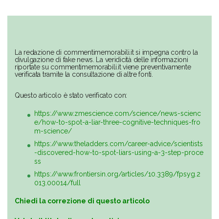
La redazione di commentimemorabili.it si impegna contro la
divulgazione di fake news. La veridicità delle informazioni
riportate su commentimemorabili.it viene preventivamente
verificata tramite la consultazione di altre fonti.
Questo articolo è stato verificato con:
https://www.zmescience.com/science/news-scienc
e/how-to-spot-a-liar-three-cognitive-techniques-fro
m-science/
https://www.theladders.com/career-advice/scientists
-discovered-how-to-spot-liars-using-a-3-step-proce
ss
https://www.frontiersin.org/articles/10.3389/fpsyg.2
013.00014/full
Chiedi la correzione di questo articolo