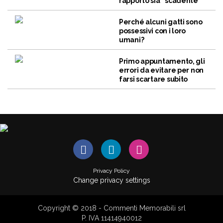
rapporto sia “scadente”
Perché alcuni gatti sono
possessivi con i loro
umani?
Primo appuntamento, gli
errori da evitare per non
farsi scartare subito
Privacy Policy
Change privacy settings
Copyright © 2018 - Commenti Memorabili srl
P. IVA 11414940012