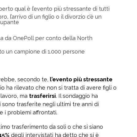
rto qual è l’evento più stressante di tutti
ro, l’arrivo di un figlio o il divorzio c’è un
cupante
ta da OnePoll per conto della North
ato un campione di 1.000 persone
arebbe, secondo te,
l’evento più stressante
ha rilevato che non si tratta di avere figli o
o lavoro, ma
trasferirsi
. Il sondaggio ha
 sono trasferite negli ultimi tre anni di
 i problemi affrontati.
ltimo trasferimento da soli o che si siano
45%
degli intervistati ha detto che si è