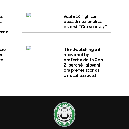
ai
Vuole 10 figli con
a
papà di nazionalità
il
diversi: “Ora sono a 7”
vano
suo
Il Birdwatching è il
er
nuovo hobby
re
preferito della Gen
Z: perché i giovani
ora preferiscono i
binocoli ai social