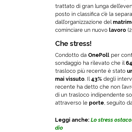
trattato di gran lunga dell’eve
posto in classifica c’è la separ
dall’organizzazione del
matrim
cominciare un nuovo
lavoro
(2
Che stress!
Condotto da
OnePoll
per cont
sondaggio ha rilevato che il
6
trasloco più recente è stato
u
mai vissuto
. Il
43%
degli inter
recente ha detto che non l’avr
di un trasloco indipendente so
attraverso le
porte
, seguito d
Leggi anche:
Lo stress ostaco
dio