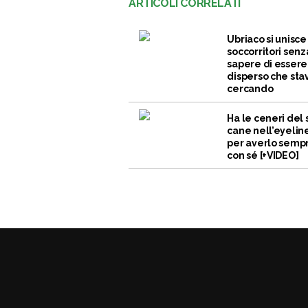
ARTICOLI CORRELATI
Ubriaco si unisce 
soccorritori senz
sapere di essere 
disperso che sta
cercando
Ha le ceneri del 
cane nell’eyelin
per averlo semp
con sé [+VIDEO]