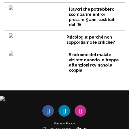
I lavori che potrebbero
scomparire entro i
prossimi 5 anni sostituiti
dall’IA
Psicologia: perché non
sopportiamo le critiche?
Sindrome del maiale
viziato: quando le troppe
attenzioni rovinano la
coppia
Privacy Policy
Change privacy settings