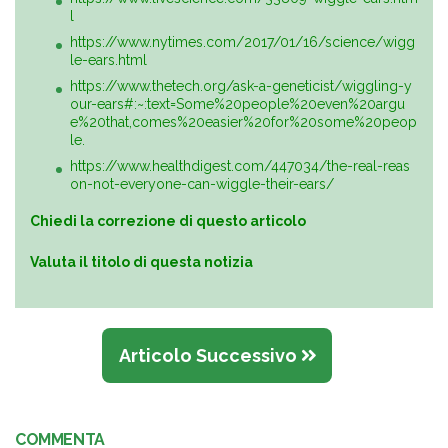
l
https://www.nytimes.com/2017/01/16/science/wigg
le-ears.html
https://www.thetech.org/ask-a-geneticist/wiggling-y
our-ears#:~:text=Some%20people%20even%20argu
e%20that,comes%20easier%20for%20some%20peop
le.
https://www.healthdigest.com/447034/the-real-reas
on-not-everyone-can-wiggle-their-ears/
Chiedi la correzione di questo articolo
Valuta il titolo di questa notizia
Articolo Successivo
COMMENTA