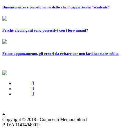
Dimensioni: se è piccolo non è detto che il rapporto sia “scadente”
Perché alcuni gatti sono possessivi con i loro umani?
Primo appuntamento, gli errori da evitare per non farsi scartare subito
Privacy Policy
Change privacy settings
Copyright © 2018 - Commenti Memorabili srl
P. IVA 11414940012