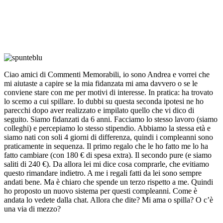
Ciao amici di Commenti Memorabili, io sono Andrea e vorrei che
mi aiutaste a capire se la mia fidanzata mi ama davvero o se le
conviene stare con me per motivi di interesse. In pratica: ha trovato
lo scemo a cui spillare. Io dubbi su questa seconda ipotesi ne ho
parecchi dopo aver realizzato e impilato quello che vi dico di
seguito. Siamo fidanzati da 6 anni. Facciamo lo stesso lavoro (siamo
colleghi) e percepiamo lo stesso stipendio. Abbiamo la stessa età e
siamo nati con soli 4 giorni di differenza, quindi i compleanni sono
praticamente in sequenza. Il primo regalo che le ho fatto me lo ha
fatto cambiare (con 180 € di spesa extra). Il secondo pure (e siamo
saliti di 240 €). Da allora lei mi dice cosa comprarle, che evitiamo
questo rimandare indietro. A me i regali fatti da lei sono sempre
andati bene. Ma è chiaro che spende un terzo rispetto a me. Quindi
ho proposto un nuovo sistema per questi compleanni. Come è
andata lo vedete dalla chat. Allora che dite? Mi ama o spilla? O c’è
una via di mezzo?