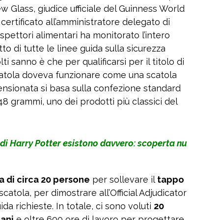
w Glass, giudice ufficiale del Guinness World
certificato all’amministratore delegato di
ispettori alimentari ha monitorato l’intero
to di tutte le linee guida sulla sicurezza
 sanno è che per qualificarsi per il titolo di
atola doveva funzionare come una scatola
ensionata si basa sulla confezione standard
,48 grammi, uno dei prodotti più classici del
di Harry Potter esistono davvero: scoperta nu
a di circa 20 persone
per sollevare il
tappo
scatola, per dimostrare all’Official Adjudicator
da richieste. In totale, ci sono voluti
20
iani
e oltre 600 ore di lavoro per progettare