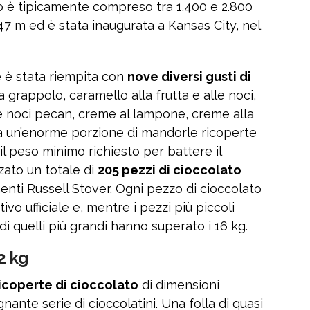
eso è tipicamente compreso tra 1.400 e 2.800
47 m ed è stata inaugurata a Kansas City, nel
 è stata riempita con
nove diversi gusti di
a grappolo, caramello alla frutta e alle noci,
lle noci pecan, creme al lampone, creme alla
re a un’enorme porzione di mandorle ricoperte
il peso minimo richiesto per battere il
zzato un totale di
205 pezzi di cioccolato
imenti Russell Stover. Ogni pezzo di cioccolato
ivo ufficiale e, mentre i pezzi più piccoli
di quelli più grandi hanno superato i 16 kg.
2 kg
ricoperte di cioccolato
di dimensioni
nante serie di cioccolatini. Una folla di quasi