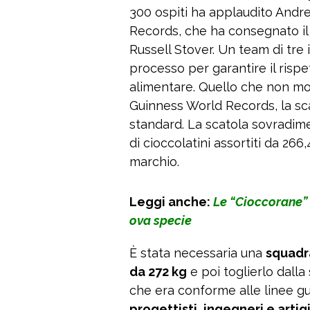
300 ospiti ha applaudito Andre
Records, che ha consegnato il 
Russell Stover. Un team di tre 
processo per garantire il rispet
alimentare. Quello che non molti
Guinness World Records, la sc
standard. La scatola sovradim
di cioccolatini assortiti da 266
marchio.
Leggi anche:
Le “Cioccorane” 
ova specie
È stata necessaria una
squadr
da 272 kg
e poi toglierlo dalla 
che era conforme alle linee gui
progettisti, ingegneri e artig