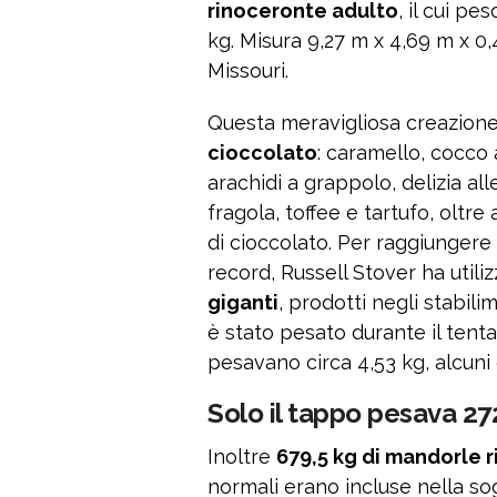
rinoceronte adulto
, il cui p
kg. Misura 9,27 m x 4,69 m x 0,
Missouri.
Questa meravigliosa creazione
cioccolato
: caramello, cocco 
arachidi a grappolo, delizia a
fragola, toffee e tartufo, olt
di cioccolato. Per raggiungere 
record, Russell Stover ha utili
giganti
, prodotti negli stabil
è stato pesato durante il tentat
pesavano circa 4,53 kg, alcuni 
Solo il tappo pesava 27
Inoltre
679,5 kg di mandorle 
normali erano incluse nella sog