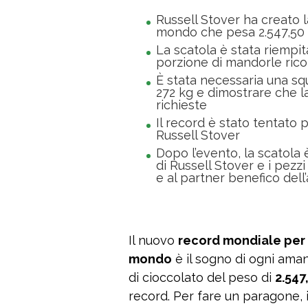
Russell Stover ha creato l
mondo che pesa 2.547,50
La scatola è stata riempit
porzione di mandorle rico
È stata necessaria una sq
272 kg e dimostrare che l
richieste
Il record è stato tentato
Russell Stover
Dopo l’evento, la scatola 
di Russell Stover e i pezz
e al partner benefico dell
Il nuovo
record mondiale per l
mondo
è il sogno di ogni aman
di cioccolato del peso di
2.547
record. Per fare un paragone, i