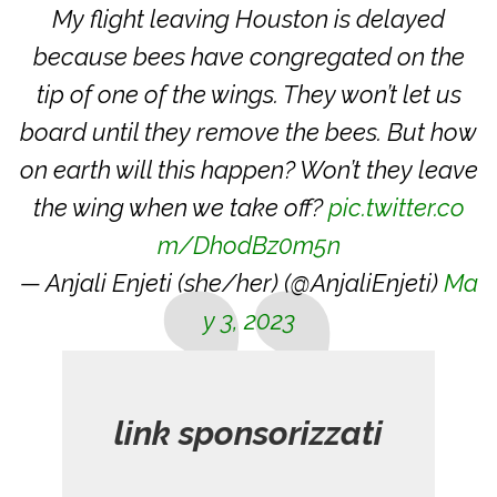
My flight leaving Houston is delayed
because bees have congregated on the
tip of one of the wings. They won’t let us
board until they remove the bees. But how
on earth will this happen? Won’t they leave
the wing when we take off?
pic.twitter.co
m/DhodBz0m5n
— Anjali Enjeti (she/her) (@AnjaliEnjeti)
Ma
y 3, 2023