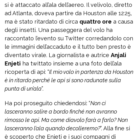
si è attaccato all’ala dell’aereo. Il velivolo, diretto
ad Atlanta, doveva partire da Houston alle 12:25,
ma è stato ritardato di circa
quattro ore
a causa
degli insetti. Una passeggera del volo ha
raccontato l’evento su Twitter corredandolo con
le immagini dell’accaduto e il tutto ben presto è
diventato virale. La giornalista e autrice
Anjali
Enjeti
ha twittato insieme a una foto dell’ala
ricoperta di api: “
Il mio volo in partenza da Houston
è in ritardo perché le api si sono radunate sulla
punta di un’ala
”.
Ha poi proseguito chiedendosi: “
Non ci
lasceranno salire a bordo finché non avranno
rimosso le api. Ma come diavolo farà a farlo? Non
lasceranno l’ala quando decolleremo?
”. Alla fine si
è scoperto che Enjeti e i suoi compagni di