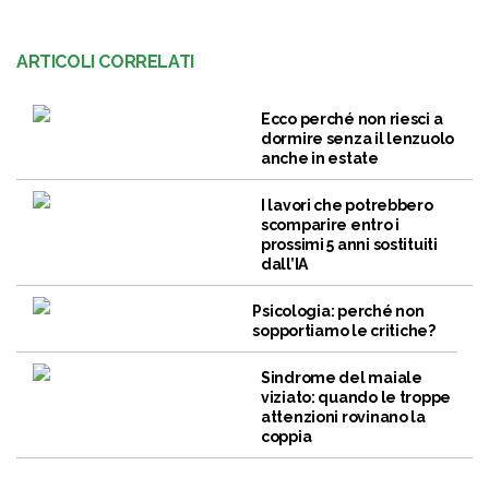
ARTICOLI CORRELATI
Ecco perché non riesci a
dormire senza il lenzuolo
anche in estate
I lavori che potrebbero
scomparire entro i
prossimi 5 anni sostituiti
dall’IA
Psicologia: perché non
sopportiamo le critiche?
Sindrome del maiale
viziato: quando le troppe
attenzioni rovinano la
coppia