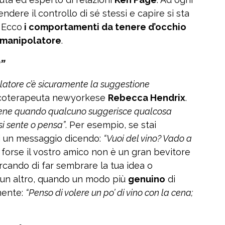
dere il controllo di sé stessi e capire si sta
 Ecco
i comportamenti da tenere d’occhio
a manipolatore
.
”
atore c’è sicuramente la suggestione
psicoterapeuta newyorkese
Rebecca Hendrix
.
viene quando qualcuno suggerisce qualcosa
si sente o pensa”
. Per esempio, se stai
ii un messaggio dicendo:
“Vuoi del vino? Vado a
 forse il vostro amico non è un gran bevitore
ercando di far sembrare la tua idea o
cun altro, quando un modo più
genuino
di
mente:
“Penso di volere un po’ di vino con la cena;