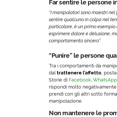
Far sentire le persone i
“I manipolatori sono maestri nel f
sentire qualcuno in colpa nel tent
particolare, è un primo esempio
esprimere dolore e delusione, ma
comportamento sincero”
.
“Punire” le persone qua
Tra i comportamenti da manipol
dal
trattenere l’affetto
, post
Storie di
Facebook
,
WhatsApp
rispondi molto negativamente 
prendi con gli altri sotto form
manipolazione.
Non mantenere le pro