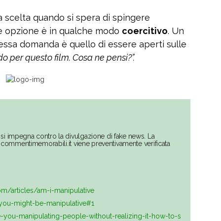
scelta quando si spera di spingere
re opzione è in qualche modo
coercitivo
. Un
tessa domanda è quello di essere aperti sulle
o per questo film. Cosa ne pensi?”.
si impegna contro la divulgazione di fake news. La
su commentimemorabili.it viene preventivamente verificata
/articles/am-i-manipulative
-you-might-be-manipulative#1
-you-manipulating-people-without-realizing-it-how-to-s