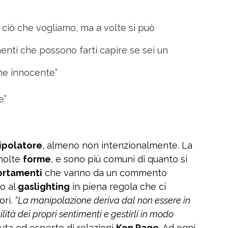
 ciò che vogliamo, ma a volte si può
nti che possono farti capire se sei un
ne innocente”
e”
ipolatore
, almeno non intenzionalmente. La
molte
forme
, e sono più comuni di quanto si
rtamenti
che vanno da un commento
o al
gaslighting
in piena regola che ci
ori.
“La manipolazione deriva dal non essere in
ità dei propri sentimenti e gestirli in modo
euta ed esperto di relazioni
Ken Page
. Ad ogni