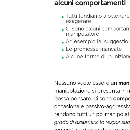
alcuni comportamenti
Tutti tendiamo a ottenere
esagerare
Ci sono alcuni comportame
manipolatore
Ad esempio la “suggestio
Le promesse mancate
Alcune forme di “punizion
Nessuno vuole essere un
man
manipolazione si presenta in 
possa pensare. Ci sono
compo
occasionale passivo-aggressiv
rendono tutti un po’ manipolat
grado di assumersi la responsabil
maturo”
, ha dichiarato il terap