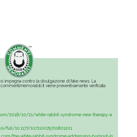
si impegna contro la divulgazione di fake news. La
su commentimemorabili.it viene preventivamente verificata
s.com/2018/10/21/white-rabbit-syndrome-new-therapy-a
doi/full/10.1177/107110079701801201
ne.com/the-white-rabbit-syndrome-addressing-burnout-in