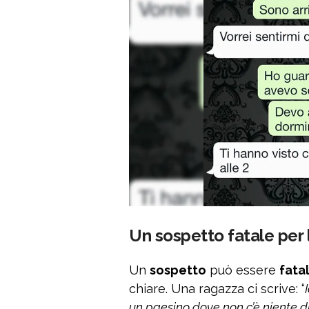
Un sospetto fatale per 
Un
sospetto
può essere
fata
chiare. Una ragazza ci scrive: “
un paesino dove non c’è niente d