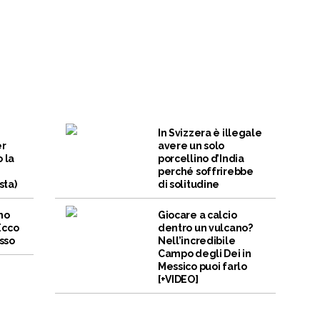
In Svizzera è illegale
er
avere un solo
 la
porcellino d’India
perché soffrirebbe
ta)
di solitudine
no
Giocare a calcio
 Ecco
dentro un vulcano?
osso
Nell’incredibile
Campo degli Dei in
Messico puoi farlo
[+VIDEO]