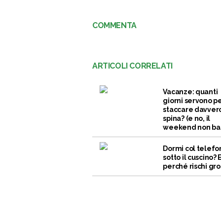
COMMENTA
ARTICOLI CORRELATI
Vacanze: quanti
giorni servono p
staccare davvero
spina? (e no, il
weekend non bas
Dormi col telefo
sotto il cuscino?
perché rischi gr