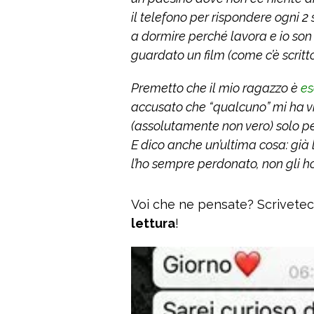
il telefono per rispondere ogni 2
a dormire perché lavora e io so
guardato un film (come c’è scritto
Premetto che il mio ragazzo è
e
accusato che “qualcuno” mi ha v
(assolutamente non vero) solo per
E dico anche un’ultima cosa: già l
l’ho sempre perdonato, non gli h
Voi che ne pensate? Scrivete
lettura
!