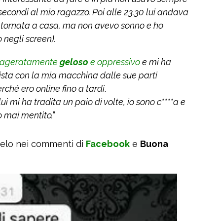
 secondi al mio ragazzo. Poi alle 23.30 lui andava
n tornata a casa, ma non avevo sonno e ho
 negli screen).
sageratamente
geloso
e oppressivo
e mi ha
ista con la mia macchina dalle sue parti
ché ero online fino a tardi
.
ui mi ha tradita un paio di volte, io sono c****a e
o mai mentito.
”
celo nei commenti di
Facebook
e
Buona