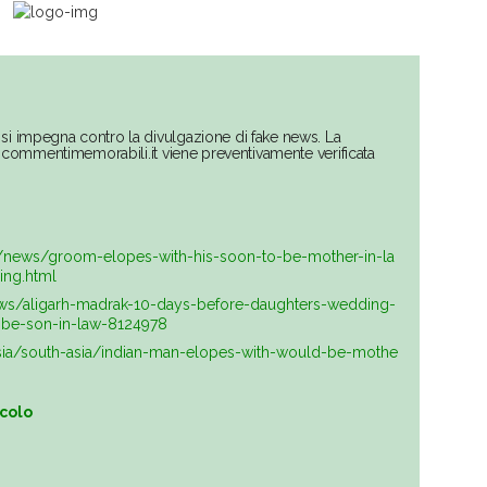
si impegna contro la divulgazione di fake news. La
su commentimemorabili.it viene preventivamente verificata
m/news/groom-elopes-with-his-soon-to-be-mother-in-la
ing.html
ews/aligarh-madrak-10-days-before-daughters-wedding-
be-son-in-law-8124978
asia/south-asia/indian-man-elopes-with-would-be-mothe
icolo