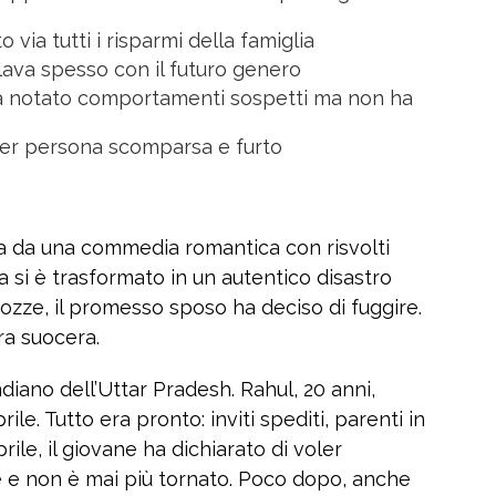
via tutti i risparmi della famiglia
ava spesso con il futuro genero
va notato comportamenti sospetti ma non ha
per persona scomparsa e furto
ta da una commedia romantica con risvolti
ia si è trasformato in un autentico disastro
 nozze, il promesso sposo ha deciso di fuggire.
ura suocera.
ndiano dell’Uttar Pradesh. Rahul, 20 anni,
ile. Tutto era pronto: inviti spediti, parenti in
prile, il giovane ha dichiarato di voler
e e non è mai più tornato. Poco dopo, anche