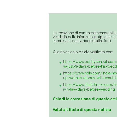
La redazione di commentimemorabili.it 
veridicità delle informazioni riportate 
tramite la consultazione di altre fonti.
Questo articolo è stato verificato con:
https://www.odditycentral.co
w-just-9-days-before-his-wedd
https://www.ndtv.com/india-n
up-woman-elopes-with-would-
https://www.straitstimes.com/
r-in-law-days-before-wedding
Chiedi la correzione di questo art
Valuta il titolo di questa notizia