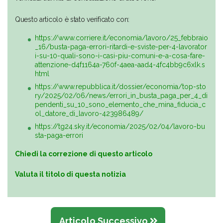
Questo articolo è stato verificato con:
https://www.corriere.it/economia/lavoro/25_febbraio
_16/busta-paga-errori-ritardi-e-sviste-per-4-lavorator
i-su-10-quali-sono-i-casi-piu-comuni-e-a-cosa-fare-
attenzione-d4f1164a-760f-4aea-aad4-4fc4bb9c6xlk.s
html
https://www.repubblica.it/dossier/economia/top-sto
ry/2025/02/06/news/errori_in_busta_paga_per_4_di
pendenti_su_10_sono_elemento_che_mina_fiducia_c
ol_datore_di_lavoro-423986489/
https://tg24.sky.it/economia/2025/02/04/lavoro-bu
sta-paga-errori
Chiedi la correzione di questo articolo
Valuta il titolo di questa notizia
Articolo Successivo