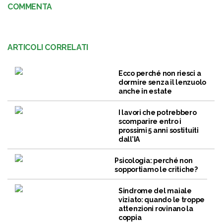
COMMENTA
ARTICOLI CORRELATI
Ecco perché non riesci a
dormire senza il lenzuolo
anche in estate
I lavori che potrebbero
scomparire entro i
prossimi 5 anni sostituiti
dall’IA
Psicologia: perché non
sopportiamo le critiche?
Sindrome del maiale
viziato: quando le troppe
attenzioni rovinano la
coppia