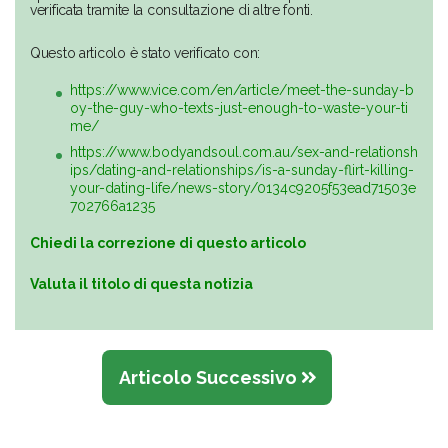
verificata tramite la consultazione di altre fonti.
Questo articolo è stato verificato con:
https://www.vice.com/en/article/meet-the-sunday-b
oy-the-guy-who-texts-just-enough-to-waste-your-ti
me/
https://www.bodyandsoul.com.au/sex-and-relationsh
ips/dating-and-relationships/is-a-sunday-flirt-killing-
your-dating-life/news-story/0134c9205f53ead71503e
702766a1235
Chiedi la correzione di questo articolo
Valuta il titolo di questa notizia
Articolo Successivo