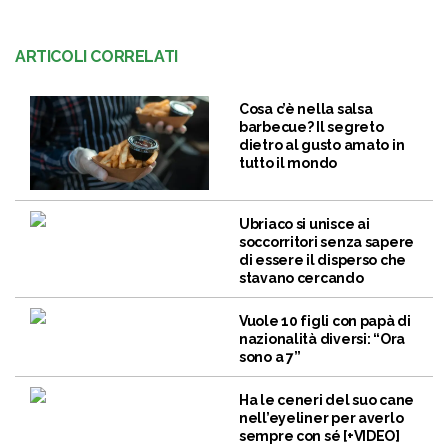
ARTICOLI CORRELATI
Cosa c’è nella salsa
barbecue? Il segreto
dietro al gusto amato in
tutto il mondo
Ubriaco si unisce ai
soccorritori senza sapere
di essere il disperso che
stavano cercando
Vuole 10 figli con papà di
nazionalità diversi: “Ora
sono a 7”
Ha le ceneri del suo cane
nell’eyeliner per averlo
sempre con sé [+VIDEO]