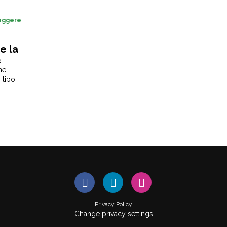
leggere
e la
o
ne
 tipo
Privacy Policy
Change privacy settings