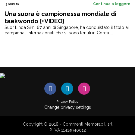
3 anni fa
Continua a leggere
Una suora è campionessa mondiale di
taekwondo [+VIDEO]
Suor Linda Sim, 67 anni di Singapore, ha conquistato il titolo ai
campionati internazionali che si sono tenuti in Corea ...
Privacy Policy
Change privacy settings
Copyright © 2018 - Commenti Memorabili srl
P. IVA 11414940012