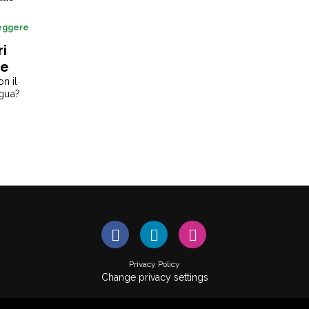
leggere
ri
ve
n il
ngua?
Privacy Policy
Change privacy settings