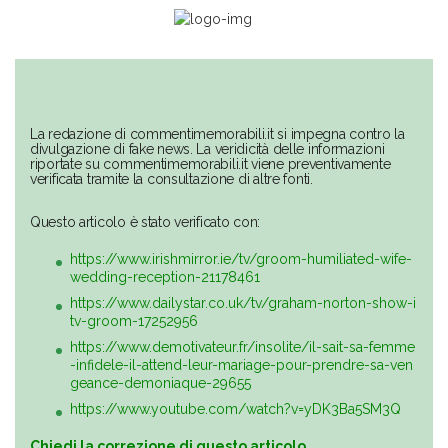
La redazione di commentimemorabili.it si impegna contro la
divulgazione di fake news. La veridicità delle informazioni
riportate su commentimemorabili.it viene preventivamente
verificata tramite la consultazione di altre fonti.
Questo articolo è stato verificato con:
https://www.irishmirror.ie/tv/groom-humiliated-wife-
wedding-reception-21178461
https://www.dailystar.co.uk/tv/graham-norton-show-i
tv-groom-17252956
https://www.demotivateur.fr/insolite/il-sait-sa-femme
-infidele-il-attend-leur-mariage-pour-prendre-sa-ven
geance-demoniaque-29655
https://www.youtube.com/watch?v=yDK3Ba5SM3Q
Chiedi la correzione di questo articolo