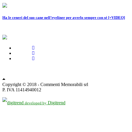
Ha le ceneri del suo cane nell’eyeliner per averlo sempre con sé [+VIDEO]
Privacy Policy
Change privacy settings
Copyright © 2018 - Commenti Memorabili srl
P. IVA 11414940012
Digitrend
developed by