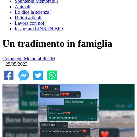
Spunteblu Memorabili
Animali
Lo dice la scienza!
Ultimi articoli
Lavora con noi!
Instagram LINK IN BIO
Un tradimento in famiglia
Commenti Memorabili CM
| 25/05/2023