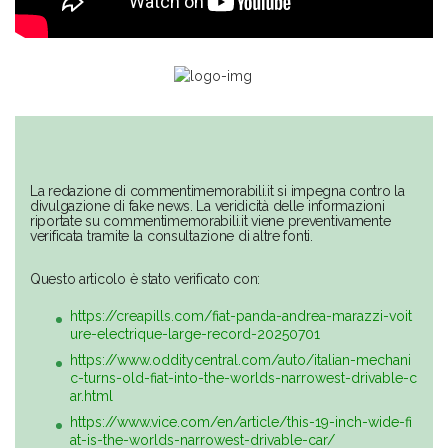
La redazione di commentimemorabili.it si impegna contro la
divulgazione di fake news. La veridicità delle informazioni
riportate su commentimemorabili.it viene preventivamente
verificata tramite la consultazione di altre fonti.
Questo articolo è stato verificato con:
https://creapills.com/fiat-panda-andrea-marazzi-voit
ure-electrique-large-record-20250701
https://www.odditycentral.com/auto/italian-mechani
c-turns-old-fiat-into-the-worlds-narrowest-drivable-c
ar.html
https://www.vice.com/en/article/this-19-inch-wide-fi
at-is-the-worlds-narrowest-drivable-car/