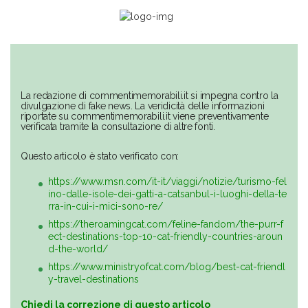
La redazione di commentimemorabili.it si impegna contro la
divulgazione di fake news. La veridicità delle informazioni
riportate su commentimemorabili.it viene preventivamente
verificata tramite la consultazione di altre fonti.
Questo articolo è stato verificato con:
https://www.msn.com/it-it/viaggi/notizie/turismo-fel
ino-dalle-isole-dei-gatti-a-catsanbul-i-luoghi-della-te
rra-in-cui-i-mici-sono-re/
https://theroamingcat.com/feline-fandom/the-purr-f
ect-destinations-top-10-cat-friendly-countries-aroun
d-the-world/
https://www.ministryofcat.com/blog/best-cat-friendl
y-travel-destinations
Chiedi la correzione di questo articolo