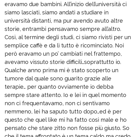
eravamo due bambini. All’inizio dell’università ci
siamo lasciati, siamo andati a studiare in
università distanti, ma pur avendo avuto altre
storie, entrambi pensavamo sempre all’altro.
Così, al termine degli studi, ci siamo rivisti per un
semplice caffè e da lì tutto è ricominciato. Noi
però eravamo un po’ cambiati nel frattempo,
avevamo vissuto storie difficili…soprattutto io.
Qualche anno prima mi è stato scoperto un
tumore dal quale sono guarito grazie alle
terapie… per quanto ovviamente io debba
sempre stare attento. Io e lei in quel momento
non ci frequentavamo, non ci sentivamo
nemmeno, lei ha saputo tutto dopo…ed è per
questo che quel like mi ha fatto così male e ho
pensato che stare zitto non fosse più giusto. So
che il tema affrontato è un tema caldo ma credo