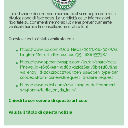
La redazione di commentimemorabili.it si impegna contro la
divulgazione di fake news. La veridicità delle informazioni
riportate su commentimemorabili.it viene preventivamente
verificata tramite la consultazione di altre fonti.
Questo articolo è stato verificato con:
https://www.upi.com/Odd_News/2023/06/30/Was
hington-Metro-turtle-rescued/9511688155798/
https://www.operanewsapp.com/us/en/share/detai
l?news_id=46c645ff490d607d2fd169978b341f87&ne
ws_entry_id=2c712bdc230630en_us&open_type=tran
scoded&from=iosnews&request_id=share_request
https://www.reddit.com/r/washingtondc/comment
s/14lpnn9/turtle_on_da_train/
Chiedi la correzione di questo articolo
Valuta il titolo di questa notizia