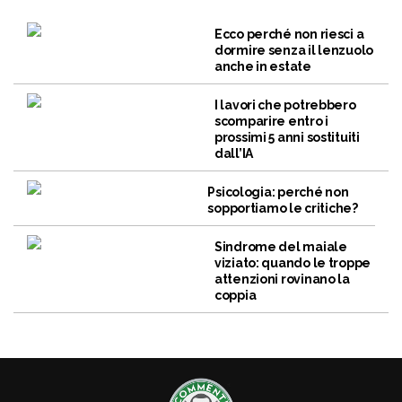
Ecco perché non riesci a
dormire senza il lenzuolo
anche in estate
I lavori che potrebbero
scomparire entro i
prossimi 5 anni sostituiti
dall’IA
Psicologia: perché non
sopportiamo le critiche?
Sindrome del maiale
viziato: quando le troppe
attenzioni rovinano la
coppia