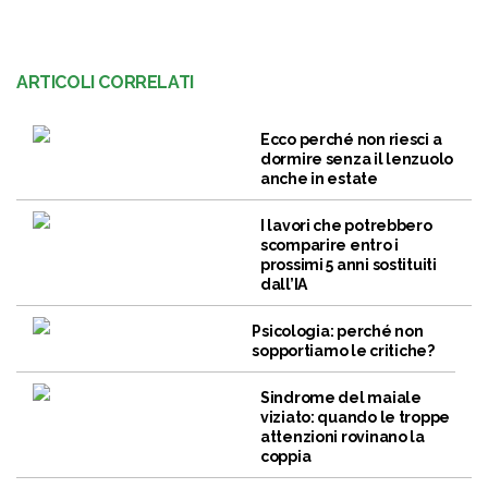
ARTICOLI CORRELATI
Ecco perché non riesci a
dormire senza il lenzuolo
anche in estate
I lavori che potrebbero
scomparire entro i
prossimi 5 anni sostituiti
dall’IA
Psicologia: perché non
sopportiamo le critiche?
Sindrome del maiale
viziato: quando le troppe
attenzioni rovinano la
coppia