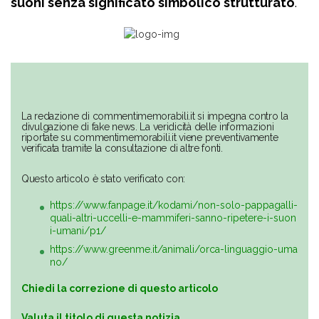
suoni senza significato simbolico strutturato
.
La redazione di commentimemorabili.it si impegna contro la
divulgazione di fake news. La veridicità delle informazioni
riportate su commentimemorabili.it viene preventivamente
verificata tramite la consultazione di altre fonti.
Questo articolo è stato verificato con:
https://www.fanpage.it/kodami/non-solo-pappagalli-
quali-altri-uccelli-e-mammiferi-sanno-ripetere-i-suon
i-umani/p1/
https://www.greenme.it/animali/orca-linguaggio-uma
no/
Chiedi la correzione di questo articolo
Valuta il titolo di questa notizia