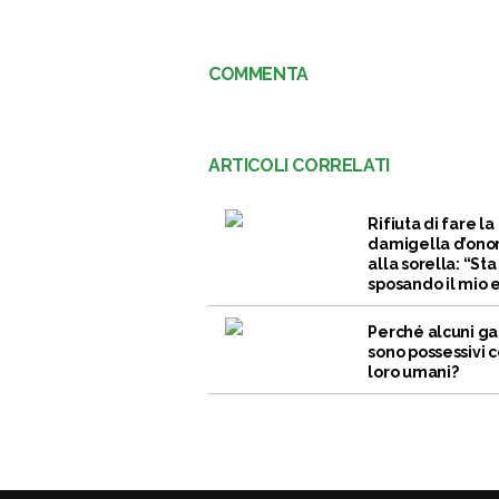
COMMENTA
ARTICOLI CORRELATI
Rifiuta di fare la
damigella d’ono
alla sorella: “Sta
sposando il mio 
Perché alcuni ga
sono possessivi c
loro umani?