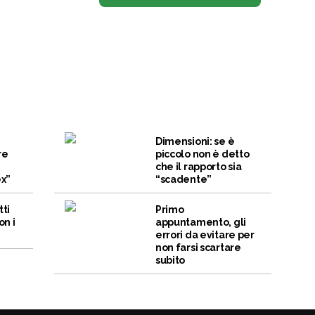
Dimensioni: se è
re
piccolo non è detto
che il rapporto sia
ex”
“scadente”
tti
Primo
on i
appuntamento, gli
errori da evitare per
non farsi scartare
subito