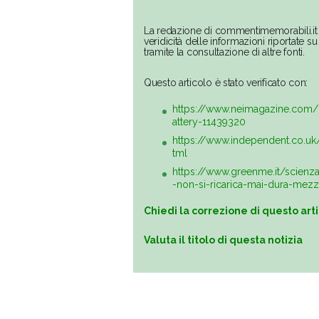
La redazione di commentimemorabili.it 
veridicità delle informazioni riportate 
tramite la consultazione di altre fonti.
Questo articolo è stato verificato con:
https://www.neimagazine.com/
attery-11439320
https://www.independent.co.uk
tml
https://www.greenme.it/scienza
-non-si-ricarica-mai-dura-mez
Chiedi la correzione di questo art
Valuta il titolo di questa notizia