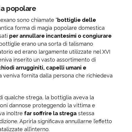
ia popolare
texano sono chiamate “
bottiglie delle
’antica forma di magia popolare domestica
sati
per annullare incantesimi o congiurare
bottiglie erano una sorta di talismano
atorio ed erano largamente utilizzate nel XVI
veniva inserito un vasto assortimento di
 chiodi arrugginiti, capelli umani e
ma veniva fornita dalla persona che richiedeva
di qualche strega, la bottiglia aveva la
zioni dannose proteggendo la vittima e
va inoltre
far soffrire la strega
stessa
zione. Aprirla significava annullarne l’effetto
talizzate all’interno.