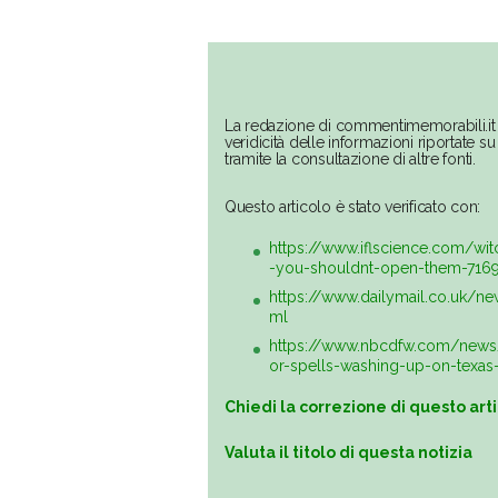
La redazione di commentimemorabili.it 
veridicità delle informazioni riportate 
tramite la consultazione di altre fonti.
Questo articolo è stato verificato con:
https://www.iflscience.com/wi
-you-shouldnt-open-them-716
https://www.dailymail.co.uk/ne
ml
https://www.nbcdfw.com/news/
or-spells-washing-up-on-texa
Chiedi la correzione di questo art
Valuta il titolo di questa notizia