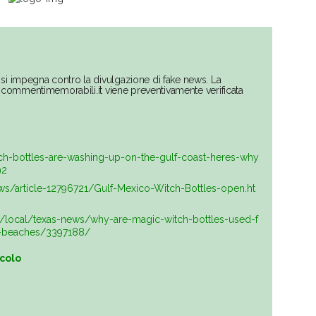
si impegna contro la divulgazione di fake news. La
su commentimemorabili.it viene preventivamente verificata
tch-bottles-are-washing-up-on-the-gulf-coast-heres-why
92
ws/article-12796721/Gulf-Mexico-Witch-Bottles-open.ht
local/texas-news/why-are-magic-witch-bottles-used-f
s-beaches/3397188/
icolo