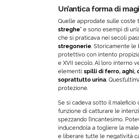
Un’antica forma di mag
Quelle approdate sulle coste 
streghe
” e sono esempi di un
che si praticava nei secoli pas
stregonerie
. Storicamente le 
protettivo con intento propizi
e XVII secolo. Al loro interno 
elementi:
spilli di ferro, aghi,
soprattutto urina
. Quest’ulti
protezione.
Se si cadeva sotto il maleficio 
funzione di catturare le inten
spezzando l’incantesimo. Pote
inducendola a togliere la maledi
e liberare tutte le negatività ca