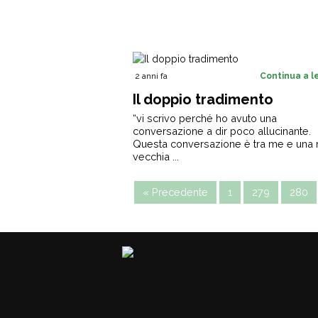
2 anni fa
Continua a 
Il doppio tradimento
“vi scrivo perché ho avuto una
conversazione a dir poco allucinante.
Questa conversazione è tra me e una 
vecchia ...
« Precedente
1
279
280