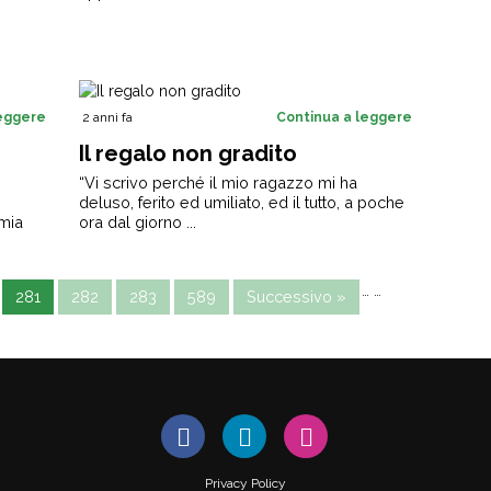
leggere
2 anni fa
Continua a leggere
Il regalo non gradito
“Vi scrivo perché il mio ragazzo mi ha
deluso, ferito ed umiliato, ed il tutto, a poche
mia
ora dal giorno ...
…
…
281
282
283
589
Successivo »
Privacy Policy