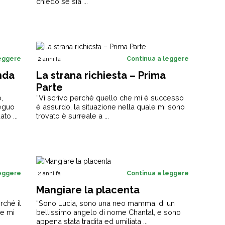
chiedo se sia ...
leggere
2 anni fa
Continua a leggere
nda
La strana richiesta – Prima
Parte
,
“Vi scrivo perché quello che mi è successo
ieguo
è assurdo, la situazione nella quale mi sono
to ...
trovato è surreale a ...
leggere
2 anni fa
Continua a leggere
Mangiare la placenta
rché il
“Sono Lucia, sono una neo mamma, di un
 e mi
bellissimo angelo di nome Chantal, e sono
appena stata tradita ed umiliata ...