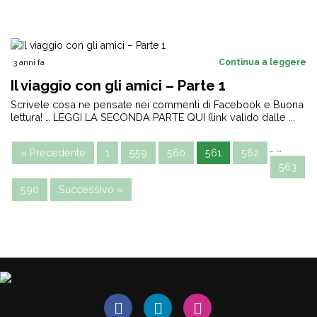
3 anni fa
Continua a leggere
Il viaggio con gli amici – Parte 1
Scrivete cosa ne pensate nei commenti di Facebook e Buona
lettura! … LEGGI LA SECONDA PARTE QUI (link valido dalle ...
…
…
« Precedente
1
559
560
561
562
563
590
Successivo »