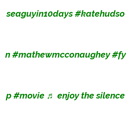
seaguyin10days
#katehudso
n
#mathewmcconaughey
#fy
p
#movie
♬ enjoy the silence