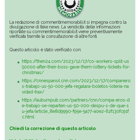
La redazione di commentimemorabili.it si impegna contro la
divulgazione di fake news. La veridicità delle informazioni
riportate su commentimemorabili.it viene preventivamente
verificata tramite la consultazione di altre fonti.
Questo articolo è stato verificato con:
https://then24.com/2023/12/17/co-workers-split-us
50000-after-their-boss-gave-them-lottery-tickets-for-
christmas/
https://cnnespanol.cnn.com/2023/12/17/companero
s-trabajo-us-50-000-jefa-regalara-boletos-loteria-na
vidad-trax/
https://auburnpub.com/partners/cnn/compa-eros-d
e-trabajo-se-reparten-us-50-000-despu-s-de-que-s
u-jefa/article_8e8d9990-f95e-5a77-a0e2-62f130fc91f
c.html
Chiedi la correzione di questo articolo