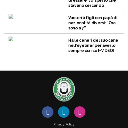
di essere il disperso che
stavano cercando
Vuole 10 figli con papà di
nazionalità diversi: “Ora
sono a 7”
Ha le ceneri del suo cane
nell’eyeliner per averlo
sempre con sé [+VIDEO]
Privacy Policy