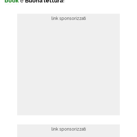
book
e
Buona lettura
!