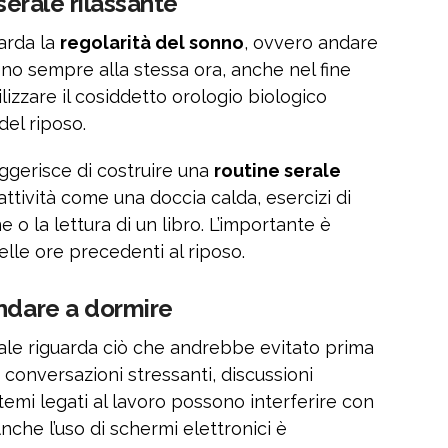
 serale rilassante
uarda la
regolarità del sonno
, ovvero andare
eno sempre alla stessa ora, anche nel fine
lizzare il cosiddetto orologio biologico
del riposo.
ggerisce di costruire una
routine serale
attività come una doccia calda, esercizi di
 o la lettura di un libro. L’importante è
nelle ore precedenti al riposo.
andare a dormire
le riguarda ciò che andrebbe evitato prima
, conversazioni stressanti, discussioni
mi legati al lavoro possono interferire con
nche l’uso di schermi elettronici è