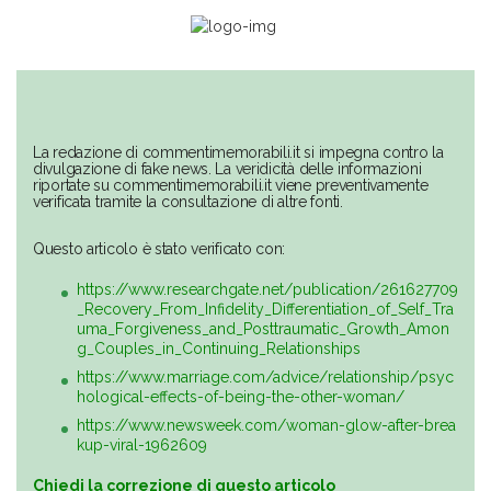
La redazione di commentimemorabili.it si impegna contro la
divulgazione di fake news. La veridicità delle informazioni
riportate su commentimemorabili.it viene preventivamente
verificata tramite la consultazione di altre fonti.
Questo articolo è stato verificato con:
https://www.researchgate.net/publication/261627709
_Recovery_From_Infidelity_Differentiation_of_Self_Tra
uma_Forgiveness_and_Posttraumatic_Growth_Amon
g_Couples_in_Continuing_Relationships
https://www.marriage.com/advice/relationship/psyc
hological-effects-of-being-the-other-woman/
https://www.newsweek.com/woman-glow-after-brea
kup-viral-1962609
Chiedi la correzione di questo articolo