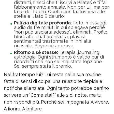
distrarti, finisci che ti iscrivi a Pilates e ti fai
l’abbonamento annuale. Non per lui, ma per
la te del futuro. Quella con l’autostima alle
stelle e il lato B da urlo.
Pulizia digitale profonda:
Foto, messaggi,
audio da tre minuti in cui spiegava perché
“non può lasciarla adesso”… eliminati. Profilo
bloccato, chat archiviata, playlist
sentimentali trasformate in inni alla
rinascita. Beyoncé approva.
Ritorno a sé stesse:
Terapia, journaling,
astrologia. Ogni strumento è valido pur di
ricordarti che non sei mai stata l’opzione.
Sei sempre stata il premio.
Nel frattempo lui? Lui resta nella sua routine
fatta di sensi di colpa, una relazione tiepida e
notifiche silenziate. Ogni tanto potrebbe perfino
scrivere un “Come stai?” alle 2 di notte, ma tu
non rispondi più. Perché sei impegnata. A vivere.
A fiorire. A brillare.