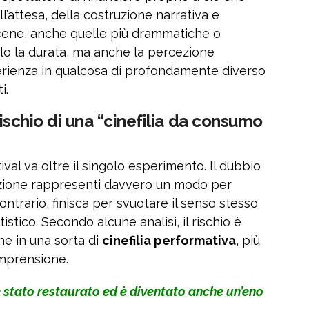
ll’attesa, della costruzione narrativa e
scene, anche quelle più drammatiche o
o la durata, ma anche la percezione
perienza in qualcosa di profondamente diverso
i.
 rischio di una “cinefilia da consumo
ival va oltre il singolo esperimento. Il dubbio
azione rappresenti davvero un modo per
contrario, finisca per svuotare il senso stesso
stico. Secondo alcune analisi, il rischio è
one in una sorta di
cinefilia performativa
, più
mprensione.
stato restaurato ed è diventato anche un’eno