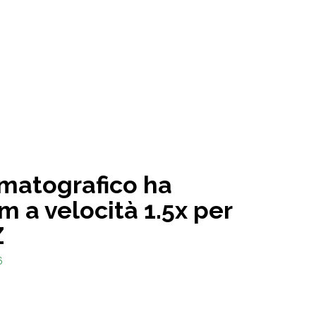
ematografico ha
lm a velocità 1.5x per
Z
6