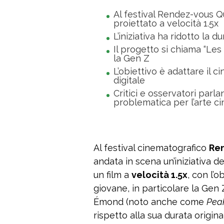
Al festival Rendez-vous Q
proiettato a velocità 1.5x
L’iniziativa ha ridotto la d
Il progetto si chiama “Le
la Gen Z
L’obiettivo è adattare il c
digitale
Critici e osservatori parl
problematica per l’arte c
Al festival cinematografico
Re
andata in scena un’iniziativa d
un film a
velocità 1.5x
, con l’o
giovane, in particolare la Gen Z.
Émond (noto anche come
Peak
rispetto alla sua durata origina