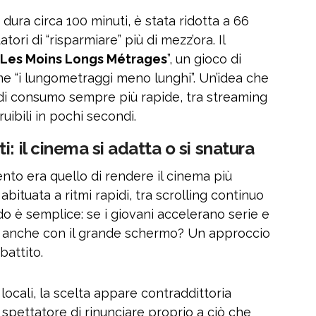
ura circa 100 minuti, è stata ridotta a 66
ori di “risparmiare” più di mezz’ora. Il
Les Moins Longs Métrages
”, un gioco di
e “i lungometraggi meno lunghi”. Un’idea che
 di consumo sempre più rapide, tra streaming
uibili in pochi secondi.
: il cinema si adatta o si snatura
tento era quello di rendere il cinema più
bituata a ritmi rapidi, tra scrolling continuo
ndo è semplice: se i giovani accelerano serie e
o anche con il grande schermo? Un approccio
battito.
ocali, la scelta appare contraddittoria
 spettatore di rinunciare proprio a ciò che