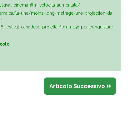
estival-cinema-film-velocita-aumentata/
nema.ca/la-une/moins-long-metrage-une-projection-da
5x
8-festival-canadese-proietta-film-a-15x-per-conquistare-
icolo
Articolo Successivo