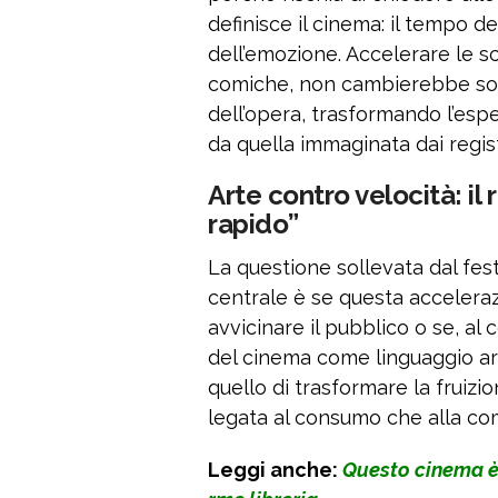
definisce il cinema: il tempo de
dell’emozione. Accelerare le 
comiche, non cambierebbe sol
dell’opera, trasformando l’es
da quella immaginata dai regist
Arte contro velocità: il
rapido”
La questione sollevata dal fest
centrale è se questa acceler
avvicinare il pubblico o se, al 
del cinema come linguaggio arti
quello di trasformare la fruizi
legata al consumo che alla co
Leggi anche:
Questo cinema è 