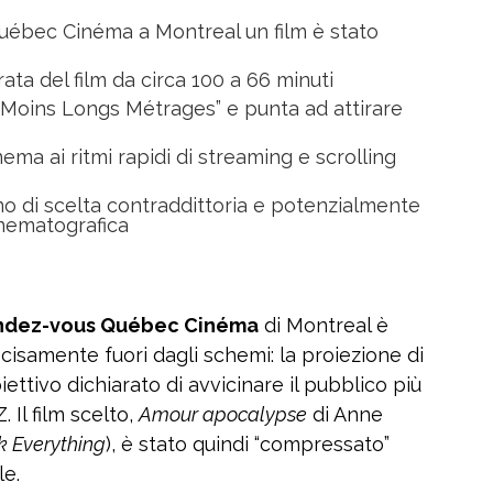
uébec Cinéma a Montreal un film è stato
urata del film da circa 100 a 66 minuti
s Moins Longs Métrages” e punta ad attirare
inema ai ritmi rapidi di streaming e scrolling
ano di scelta contraddittoria e potenzialmente
inematografica
ndez-vous Québec Cinéma
di Montreal è
ecisamente fuori dagli schemi: la proiezione di
biettivo dichiarato di avvicinare il pubblico più
 Il film scelto,
Amour apocalypse
di Anne
 Everything
), è stato quindi “compressato”
le.