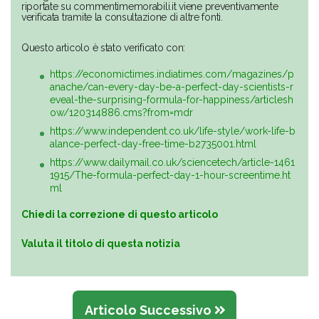
riportate su commentimemorabili.it viene preventivamente
verificata tramite la consultazione di altre fonti.
Questo articolo è stato verificato con:
https://economictimes.indiatimes.com/magazines/p
anache/can-every-day-be-a-perfect-day-scientists-r
eveal-the-surprising-formula-for-happiness/articlesh
ow/120314886.cms?from=mdr
https://www.independent.co.uk/life-style/work-life-b
alance-perfect-day-free-time-b2735001.html
https://www.dailymail.co.uk/sciencetech/article-1461
1915/The-formula-perfect-day-1-hour-screentime.ht
ml
Chiedi la correzione di questo articolo
Valuta il titolo di questa notizia
Articolo Successivo