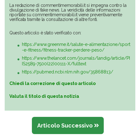
La redazione di commentimemorabili.it si impegna contro la
divulgazione di fake news. La veridicità delle informazioni
riportate su commentimemorabili.it viene preventivamente
verificata tramite la consultazione di altre fonti.
Questo articolo è stato verificato con:
https://www.greenme.it/salute-e-alimentazione/sport
-e-fitness/fitness-tracker-perdere-peso/
https://www.thelancet.com/journals/landig/article/PI
IS2589-7500(22)00111-X/fulltext
https://pubmed.ncbi.nlm.nih.gov/35868813/
Chiedi la correzione di questo articolo
Valuta il titolo di questa notizia
Articolo Successivo