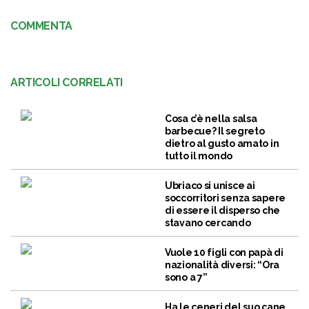
COMMENTA
ARTICOLI CORRELATI
Cosa c’è nella salsa
barbecue? Il segreto
dietro al gusto amato in
tutto il mondo
Ubriaco si unisce ai
soccorritori senza sapere
di essere il disperso che
stavano cercando
Vuole 10 figli con papà di
nazionalità diversi: “Ora
sono a 7”
Ha le ceneri del suo cane