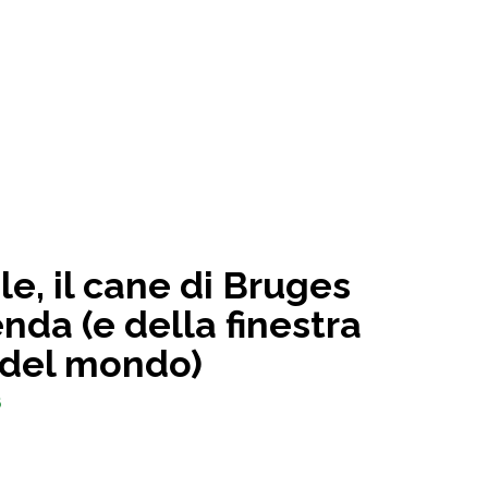
le, il cane di Bruges
nda (e della finestra
 del mondo)
6