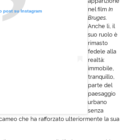
apparizione
nel film
In
o post su Instagram
Bruges
.
Anche lì, il
suo ruolo è
rimasto
fedele alla
realtà:
immobile,
tranquillo,
parte del
paesaggio
urbano
Un post condiviso da Fidele 
senza
 cameo che ha rafforzato ulteriormente la sua