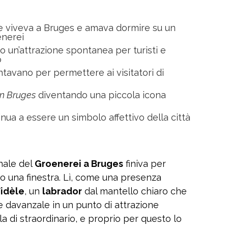
he viveva a Bruges e amava dormire su un
enerei
o un’attrazione spontanea per turisti e
o
ntavano per permettere ai visitatori di
In Bruges
diventando una piccola icona
ua a essere un simbolo affettivo della città
anale del
Groenerei a Bruges
finiva per
o una finestra. Lì, come una presenza
Fidèle
, un
labrador
dal mantello chiaro che
 davanzale in un punto di attrazione
a di straordinario, e proprio per questo lo