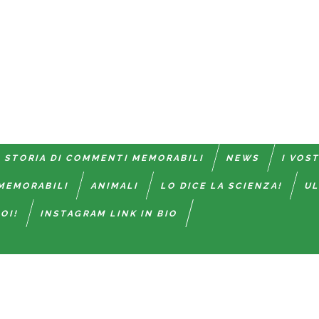
 STORIA DI COMMENTI MEMORABILI
NEWS
I VOS
MEMORABILI
ANIMALI
LO DICE LA SCIENZA!
UL
OI!
INSTAGRAM LINK IN BIO