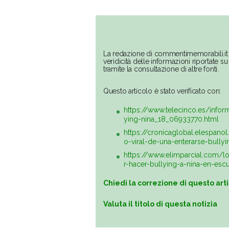
La redazione di commentimemorabili.it 
veridicità delle informazioni riportate 
tramite la consultazione di altre fonti.
Questo articolo è stato verificato con:
https://www.telecinco.es/infor
ying-nina_18_06933770.html
https://cronicaglobal.elespan
o-viral-de-una-enterarse-bull
https://www.elimparcial.com/lo
r-hacer-bullying-a-nina-en-es
Chiedi la correzione di questo art
Valuta il titolo di questa notizia