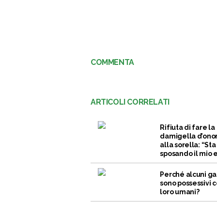
COMMENTA
ARTICOLI CORRELATI
Rifiuta di fare la
damigella d’ono
alla sorella: “Sta
sposando il mio 
Perché alcuni ga
sono possessivi c
loro umani?