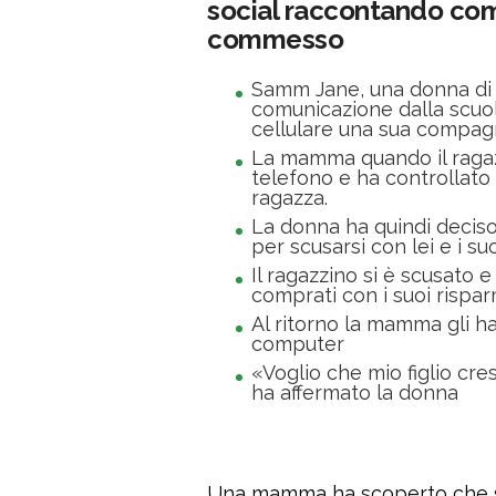
social raccontando come 
commesso
Samm Jane, una donna di 3
comunicazione dalla scuola
cellulare una sua compag
La mamma quando il ragazz
telefono e ha controllato l
ragazza.
La donna ha quindi deciso 
per scusarsi con lei e i suo
Il ragazzino si è scusato e
comprati con i suoi rispar
Al ritorno la mamma gli h
computer
«Voglio che mio figlio c
ha affermato la donna
Una mamma ha scoperto che suo