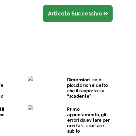
Articolo Successivo
Dimensioni: se è
re
piccolo non è detto
che il rapporto sia
ex”
“scadente”
tti
Primo
on i
appuntamento, gli
errori da evitare per
non farsi scartare
subito