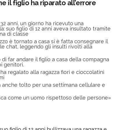
il figlio ha riparato all’errore
2 anni, un giorno ha ricevuto una
: suo figlio di 12 anni aveva insultato tramite
na di classe
o è tornato a casa si è fatta consegnare il
e chat, leggendo gli insulti rivolti alla
di far andare il figlio a casa della compagna
i genitori.
 ha regalato alla ragazza fiori e cioccolatini
mi
a anche tolto per una settimana cellulare e
resca come un uomo rispettoso delle persone»
 figlio di 12 anni bullizzava una ragazza e