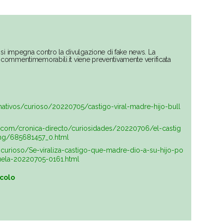
si impegna contro la divulgazione di fake news. La
su commentimemorabili.it viene preventivamente verificata
mativos/curioso/20220705/castigo-viral-madre-hijo-bull
ol.com/cronica-directo/curiosidades/20220706/el-castig
ying/685681457_0.html
curioso/Se-viraliza-castigo-que-madre-dio-a-su-hijo-po
cuela-20220705-0161.html
icolo