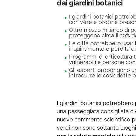
dai giardini botanici
I giardini botanici potreb
con vere e proprie prescri
Oltre mezzo miliardo di pe
proteggono circa il 30% d
Le città potrebbero usarli
inquinamento e perdita di
Programmi di orticoltura t
vulnerabili e persone con
Gli esperti propongono un
introdurre le cosiddette p
I giardini botanici potrebbero 
una passeggiata consigliata o d
nuovo commento scientifico p
verdi non sono soltanto luogh
per la salute mentale
e la res