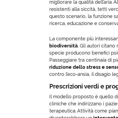
migliorare la qualità dell’ari
resistenti alla siccità, tetti ver
questo scenario, la funzione san
ricerca, educazione e conserv
La componente più interessan
biodiversità
. Gli autori citano
specie producono benefici psic
Passeggiare tra centinaia di p
riduzione dello stress e sen
contro l’eco-ansia, il disagio le
Prescrizioni verdi e pr
Il modello proposto è quello 
cliniche che indirizzano i pazi
terapeutica. Attività come pian
diventerebbero un
intervento