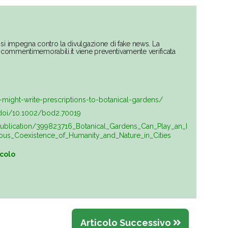
si impegna contro la divulgazione di fake news. La
su commentimemorabili.it viene preventivamente verificata
-might-write-prescriptions-to-botanical-gardens/
m/doi/10.1002/bod2.70019
publication/399823716_Botanical_Gardens_Can_Play_an_I
ous_Coexistence_of_Humanity_and_Nature_in_Cities
icolo
Articolo Successivo