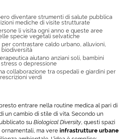
bero diventare strumenti di salute pubblica
zioni mediche di visite strutturate
rsone li visita ogni anno e queste aree
elle specie vegetali selvatiche
 per contrastare caldo urbano, alluvioni,
 biodiversità
erapeutica aiutano anziani soli, bambini
 stress o depressione
a collaborazione tra ospedali e giardini per
rescrizioni verdi
presto entrare nella routine medica al pari di
i un cambio di stile di vita. Secondo un
ubblicato su
Biological Diversity
, questi spazi
i ornamentali, ma vere
infrastrutture urbane
ilienza ambientale. L’idea è semplice: