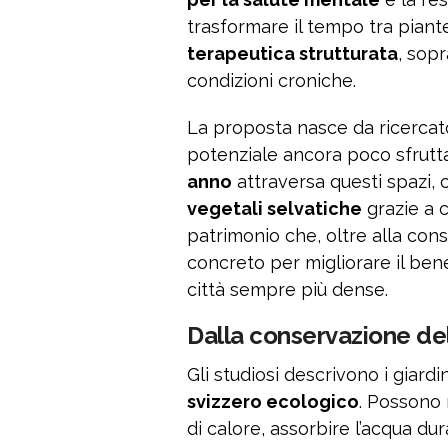
trasformare il tempo tra piant
terapeutica strutturata
, sopr
condizioni croniche.
La proposta nasce da ricercato
potenziale ancora poco sfrutt
anno
attraversa questi spazi,
vegetali selvatiche
grazie a c
patrimonio che, oltre alla co
concreto per migliorare il bene
città sempre più dense.
Dalla conservazione del
Gli studiosi descrivono i giard
svizzero ecologico
. Possono r
di calore, assorbire l’acqua d