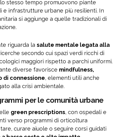
a. Allo stesso tempo promuovono piante
di e infrastrutture urbane più resilienti. In
itaria si aggiunge a quelle tradizionali di
azione.
te riguarda la
salute mentale legata alla
 ricerche secondo cui spazi verdi ricchi di
ologici maggiori rispetto a parchi uniformi.
iante diverse favorisce
mindfulness,
so di connessione
, elementi utili anche
gato alla crisi ambientale.
ogrammi per le comunità urbane
delle
green prescriptions
, con ospedali e
enti verso programmi di orticoltura
tare, curare aiuole o seguire corsi guidati
 a basso costo e alto impatto
,